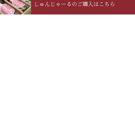
しゅんじゃーるの
ご購入はこちら
カテゴリー
お知らせ
最新のお知らせ
3月花見の季節がやってきました
残り５本です
ハニートマト
&出汁のきいた根菜ピクルス10個限定
今年もキャロルセブン旬の季節がやってきました。
明けましておめでとうございます
認知度が少ないヤングコーンの甘さはまるでコーンみたい